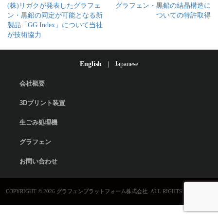
Previous
Next
(株)リガクが発表したグラフェ
グラフェン・黒鉛の結晶構造に
稿
post:
post:
ン・黒鉛の同定が可能となる新
ついての特許取得
ナ
製品「GG Index」について当社
ビ
が技術協力
ゲ
ー
English
|
Japanese
シ
会社概要
ョ
ン
3Dプリント装置
生ごみ処理機
グラフェン
お問い合わせ
COPYRIGHT © 2026
グラフェンプラットフォーム株式会社
. ALL RIGHTS RESERVED.