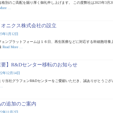
は格別のご高配を賜り厚く御礼申し上げます。 この度弊社は2023年3月
 More …
イオニクス株式会社の設立
023年1月12日
フェンプラットフォームは１６日、再生医療などに対応する幹細胞培養
株
Read More …
重要】R&Dセンター移転のお知らせ
22年12月14日
より当社グラフェンR&Dセンターをご愛顧いただき、誠ありがとうござ
 …
品の追加のご案内
022年11月2日