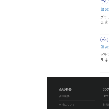
つ
Posted
2
on
グラ
長 志
(株
Posted
2
on
グラ
長 志
会社概要
3D
会社概要
3D
当社について
超微