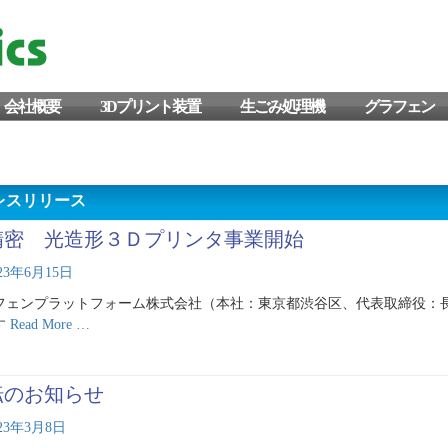
トフォーム株式会社
会社概要
3Dプリント装置
生ごみ処理機
グラフェン
レスリリース
精密 光造形３Ｄプリンタ事業開始
023年6月15日
フェンプラットフォーム株式会社（本社：東京都渋谷区、代表取締役：
す
Read More …
転のお知らせ
023年3月8日