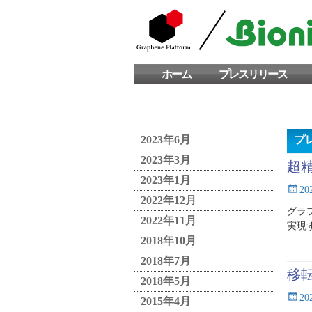
Corporate website
グラフェンプラッ
Skip
ホーム
プレスリリース
Primary Menu
to
お問い合わせ
content
2023年6月
プ
2023年3月
超
2023年1月
Posted
2
2022年12月
on
グラ
2022年11月
実現
2018年10月
2018年7月
移
2018年5月
Posted
2
2015年4月
on