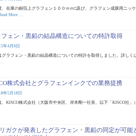
度、在庫の銅箔上グラフェン１００ｍｍ□及び、グラフェン成膜用ニッ
Read More …
ラフェン・黒鉛の結晶構造についての特許取得
015年4月8日
はグラフェン・黒鉛の結晶構造についての特許を取得しました。詳しくは下記を
 …
ISCO株式会社とグラフェンインクでの業務提携
018年5月18日
は、KISCO株式会社（大阪市中央区、岸本剛一社長、以下「KISCO社」）
)リガクが発表したグラフェン・黒鉛の同定が可能とな