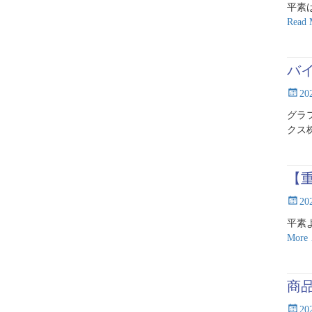
平素
Read
バ
Posted
2
on
グラ
クス
【
Posted
20
on
平素
More
商
Posted
2